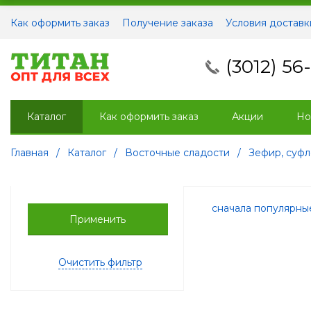
Как оформить заказ
Получение заказа
Условия доставк
(3012) 56
Каталог
Как оформить заказ
Акции
Но
Главная
/
Каталог
/
Восточные сладости
/
Зефир, суфл
сначала популярн
Применить
Очистить фильтр