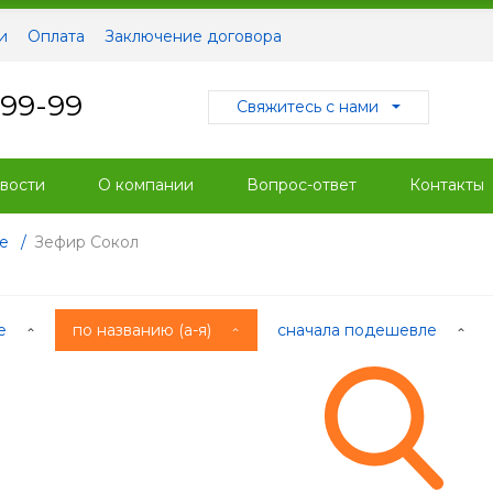
и
Оплата
Заключение договора
-99-99
Свяжитесь с нами
вости
О компании
Вопрос-ответ
Контакты
е
/
Зефир Сокол
ые
по названию (а-я)
сначала подешевле