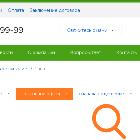
и
Оплата
Заключение договора
-99-99
Свяжитесь с нами
вости
О компании
Вопрос-ответ
Контакты
кое питание
/
Сава
ые
по названию (а-я)
сначала подешевле