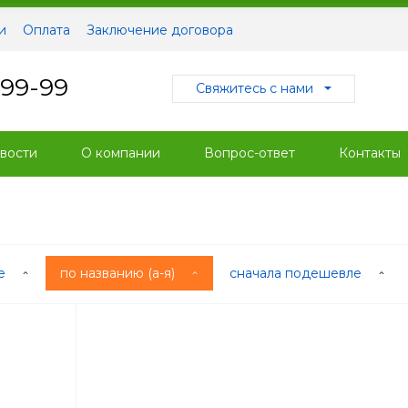
и
Оплата
Заключение договора
-99-99
Свяжитесь с нами
вости
О компании
Вопрос-ответ
Контакты
ые
по названию (а-я)
сначала подешевле