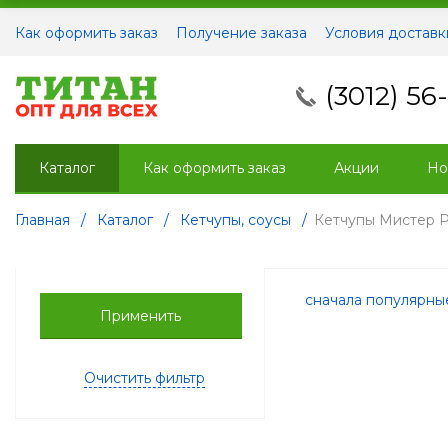
Как оформить заказ
Получение заказа
Условия доставк
(3012) 56
Каталог
Как оформить заказ
Акции
Но
Главная
/
Каталог
/
Кетчупы, соусы
/
Кетчупы Мистер 
сначала популярн
Применить
Очистить фильтр