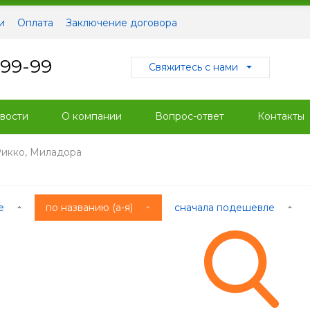
и
Оплата
Заключение договора
-99-99
Свяжитесь с нами
вости
О компании
Вопрос-ответ
Контакты
Рикко, Миладора
ые
по названию (а-я)
сначала подешевле