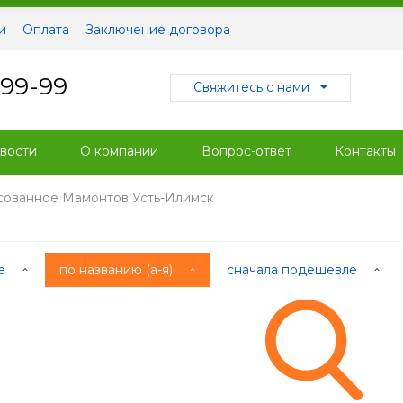
и
Оплата
Заключение договора
-99-99
Свяжитесь с нами
вости
О компании
Вопрос-ответ
Контакты
сованное Мамонтов Усть-Илимск
ые
по названию (а-я)
сначала подешевле