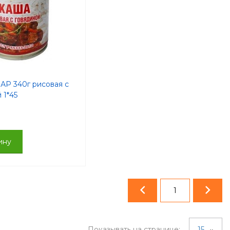
АР 340г рисовая с
 1*45
ину
1
Показывать на странице:
15