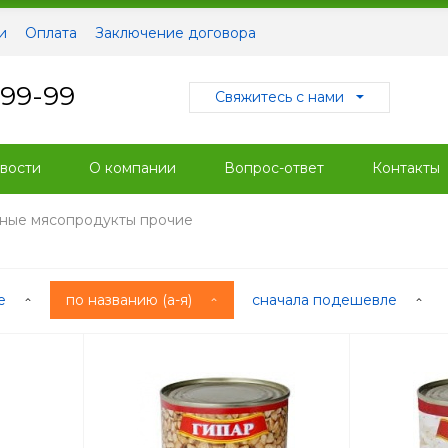
и
Оплата
Заключение договора
-99-99
Свяжитесь с нами
вости
О компании
Вопрос-ответ
Контакты
ные мясопродукты прочие
ые
по названию (а-я)
сначала подешевле