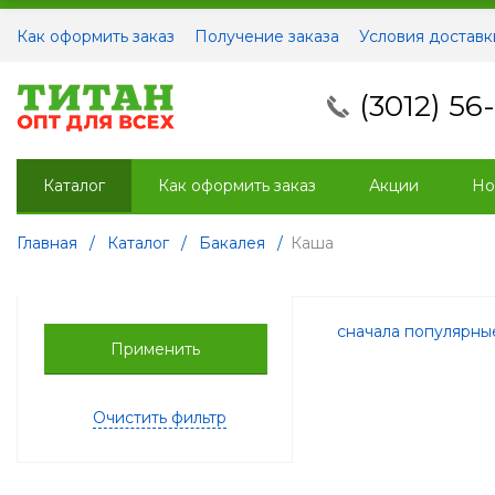
Как оформить заказ
Получение заказа
Условия доставк
(3012) 56
Каталог
Как оформить заказ
Акции
Но
Главная
/
Каталог
/
Бакалея
/
Каша
сначала популярн
Применить
Очистить фильтр