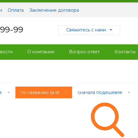
и
Оплата
Заключение договора
-99-99
Свяжитесь с нами
вости
О компании
Вопрос-ответ
Контакты
ые
по названию (а-я)
сначала подешевле