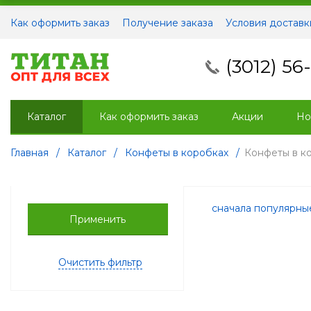
Как оформить заказ
Получение заказа
Условия доставк
(3012) 56
Каталог
Как оформить заказ
Акции
Но
Главная
/
Каталог
/
Конфеты в коробках
/
Конфеты в к
сначала популярн
Применить
Очистить фильтр