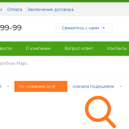
и
Оплата
Заключение договора
-99-99
Свяжитесь с нами
вости
О компании
Вопрос-ответ
Контакты
оробках Марс
ые
по названию (а-я)
сначала подешевле