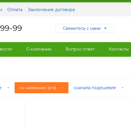
и
Оплата
Заключение договора
-99-99
Свяжитесь с нами
вости
О компании
Вопрос-ответ
Контакты
ые
по названию (а-я)
сначала подешевле