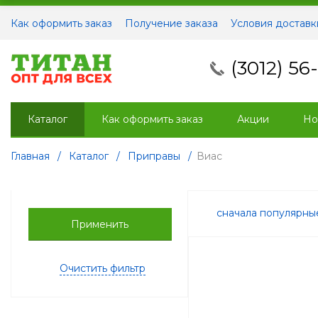
Как оформить заказ
Получение заказа
Условия доставк
(3012) 56
Каталог
Как оформить заказ
Акции
Но
Главная
/
Каталог
/
Приправы
/
Виас
сначала популярн
Применить
Очистить фильтр