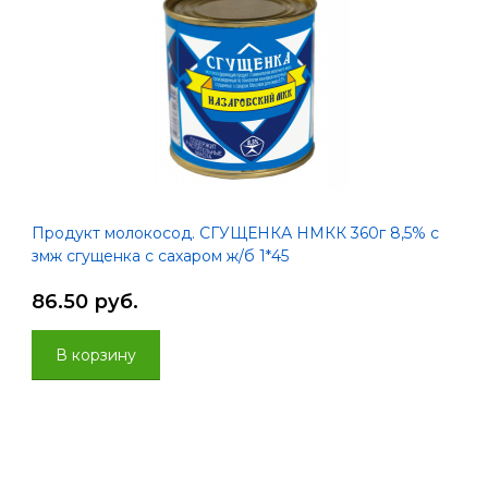
Продукт молокосод. СГУЩЕНКА НМКК 360г 8,5% с
змж сгущенка с сахаром ж/б 1*45
86.50 руб.
В корзину