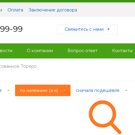
и
Оплата
Заключение договора
-99-99
Свяжитесь с нами
вости
О компании
Вопрос-ответ
Контакты
сованное Тореро
ые
по названию (а-я)
сначала подешевле