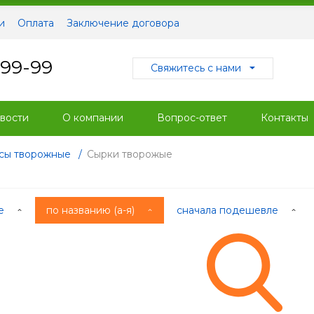
и
Оплата
Заключение договора
-99-99
Свяжитесь с нами
вости
О компании
Вопрос-ответ
Контакты
ссы творожные
/
Сырки творожые
ые
по названию (а-я)
сначала подешевле