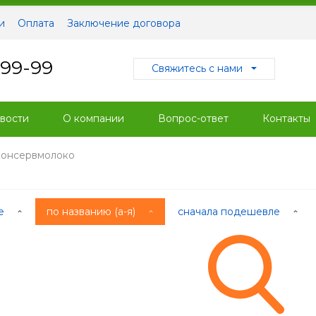
и
Оплата
Заключение договора
-99-99
Свяжитесь с нами
вости
О компании
Вопрос-ответ
Контакты
консервмолоко
ые
по названию (а-я)
сначала подешевле