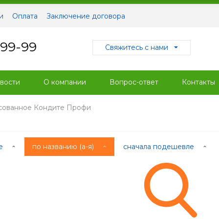
и
Оплата
Заключение договора
-99-99
Свяжитесь с нами
вости
О компании
Вопрос-ответ
Контакты
сованное Кондите Профи
ые
по названию (а-я)
сначала подешевле